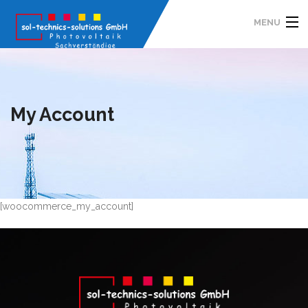
MENU
Firmengeschichte
Leistungen
My Account
Kontakt
Datenschutz
Impressum
[woocommerce_my_account]