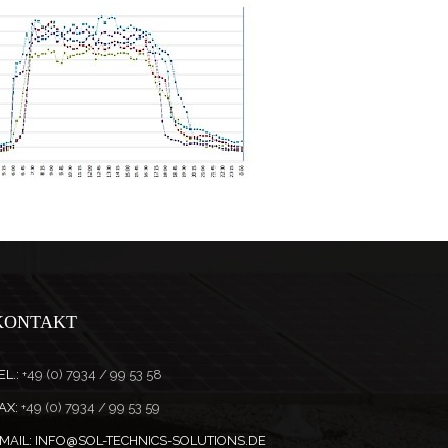
KONTAKT
EL.:
+49 (0) 7934 / 99 53 58
AX:
+49 (0) 7934 / 99 53 59
MAIL:
INFO@SOL-TECHNICS-SOLUTIONS.DE