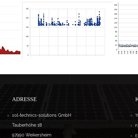
ADRESSE
sol-technics-solutions GmbH
T
Tauberhöhe 18
F
97990 Weikersheim
E